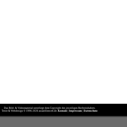
Das Bild- & Videomaterial unterliegt dem Copyright des jeweiligen Rechteinhabers.
Texte & Webdesign © 1996-2026 asianfilmweb.de.
Kontakt
|
Impressum
|
Datenschutz