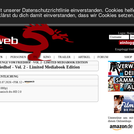
t unserer Datenschutzrichtlinie einverstanden. Cookies helfe
lärst du dich damit einverstanden, dass wir Cookies setzen
Login |
Regist
Eingeloggt ble
EN
|
PERSONEN
|
TV
|
KINO
|
TRAILER
|
ARTIKEL
|
FORUM
SHOP
JUNGE VOM FRIEDHOF - VOL. 2 - LIMITED MEDIABOOK EDITION
edhof - Vol. 2 - Limited Mediabook Edition
FENTLICHUNG
1.07.2026 • FSK 12 •
1080p)
panisch dts-HD 2.0
Unterstütze uns mi
diesen Onlineshops