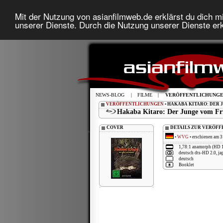
Mit der Nutzung von asianfilmweb.de erklärst du dich mi
unserer Dienste. Durch die Nutzung unserer Dienste erk
NEWS-BLOG
|
FILME
|
VERÖFFENTLICHUNG
VERÖFFENTLICHUNGEN
• HAKABA KITARO: DER 
Hakaba Kitaro: Der Junge vom Fri
COVER
DETAILS ZUR VERÖF
•
WVG
• erschienen am 3
1,78:1 anamorph (HD 
deutsch dts-HD 2.0, ja
deutsch
Booklet