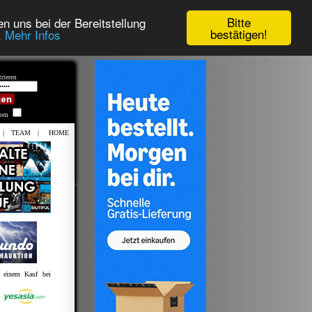
Bitte
n uns bei der Bereitstellung
bestätigen!
.
Mehr Infos
rieren
iben
|
TEAM
|
HOME
t einem Kauf bei