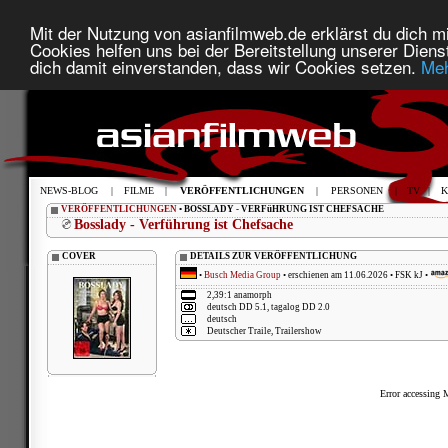
Mit der Nutzung von asianfilmweb.de erklärst du dich mi
Cookies helfen uns bei der Bereitstellung unserer Diens
dich damit einverstanden, dass wir Cookies setzen.
Meh
NEWS-BLOG
|
FILME
|
VERÖFFENTLICHUNGEN
|
PERSONEN
|
TV
|
K
VERÖFFENTLICHUNGEN
• BOSSLADY - VERFüHRUNG IST CHEFSACHE
Bosslady - Verführung ist Chefsache
COVER
DETAILS ZUR VERÖFFENTLICHUNG
•
Busch Media Group
• erschienen am 11.06.2026 • FSK kJ •
2,39:1 anamorph
deutsch DD 5.1, tagalog DD 2.0
deutsch
Deutscher Traile, Trailershow
Error accessing