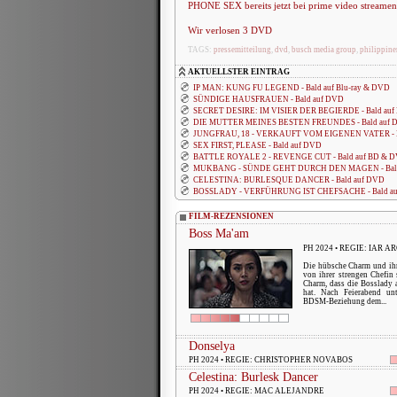
PHONE SEX bereits jetzt bei prime video streamen
Wir verlosen 3 DVD
TAGS:
pressemitteilung
,
dvd
,
busch media group
,
philippine
AKTUELLSTER EINTRAG
IP MAN: KUNG FU LEGEND - Bald auf Blu-ray & DVD
SÜNDIGE HAUSFRAUEN - Bald auf DVD
SECRET DESIRE: IM VISIER DER BEGIERDE - Bald au
DIE MUTTER MEINES BESTEN FREUNDES - Bald auf 
JUNGFRAU, 18 - VERKAUFT VOM EIGENEN VATER - B
SEX FIRST, PLEASE - Bald auf DVD
BATTLE ROYALE 2 - REVENGE CUT - Bald auf BD & 
MUKBANG - SÜNDE GEHT DURCH DEN MAGEN - Bald
CELESTINA: BURLESQUE DANCER - Bald auf DVD
BOSSLADY - VERFÜHRUNG IST CHEFSACHE - Bald a
FILM-REZENSIONEN
Boss Ma'am
PH 2024 • REGIE: IAR 
Die hübsche Charm und ihr
von ihrer strengen Chefin 
Charm, dass die Bosslady a
hat. Nach Feierabend unt
BDSM-Beziehung dem...
Donselya
PH 2024 • REGIE: CHRISTOPHER NOVABOS
Celestina: Burlesk Dancer
PH 2024 • REGIE: MAC ALEJANDRE