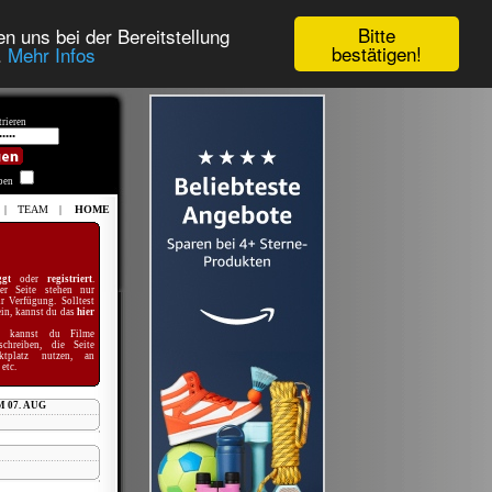
Bitte
n uns bei der Bereitstellung
bestätigen!
.
Mehr Infos
rieren
iben
|
TEAM
|
HOME
ggt
oder
registriert
.
ser Seite stehen nur
ur Verfügung. Solltest
sein, kannst du das
hier
ng kannst du Filme
schreiben, die Seite
ktplatz nutzen, an
etc.
 07. AUG