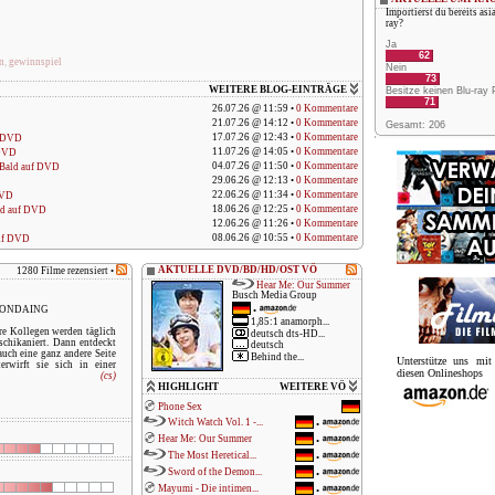
Importierst du bereits asi
ray?
Ja
62
n
,
gewinnspiel
Nein
73
WEITERE BLOG-EINTRÄGE
Besitze keinen Blu-ray 
71
26.07.26 @ 11:59 •
0 Kommentare
21.07.26 @ 14:12 •
0 Kommentare
Gesamt: 206
17.07.26 @ 12:43 •
0 Kommentare
f DVD
11.07.26 @ 14:05 •
0 Kommentare
DVD
04.07.26 @ 11:50 •
0 Kommentare
ald auf DVD
29.06.26 @ 12:13 •
0 Kommentare
22.06.26 @ 11:34 •
0 Kommentare
DVD
18.06.26 @ 12:25 •
0 Kommentare
 auf DVD
12.06.26 @ 11:26 •
0 Kommentare
08.06.26 @ 10:55 •
0 Kommentare
uf DVD
AKTUELLE DVD/BD/HD/OST VÖ
1280 Filme rezensiert •
Hear Me: Our Summer
Busch Media Group
ARONDAING
•
1,85:1 anamorph...
e Kollegen werden täglich
deutsch dts-HD...
schikaniert. Dann entdeckt
deutsch
uch eine ganz andere Seite
Behind the...
Unterstütze uns mi
erwirft sie sich in einer
diesen Onlineshops
(cs)
HIGHLIGHT
WEITERE VÖ
Phone Sex
Witch Watch Vol. 1 -...
•
Hear Me: Our Summer
•
The Most Heretical...
•
Sword of the Demon...
•
Mayumi - Die intimen...
•