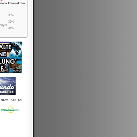
atische Filme auf Blu-
30%
35%
Player
34%
t einem Kauf bei