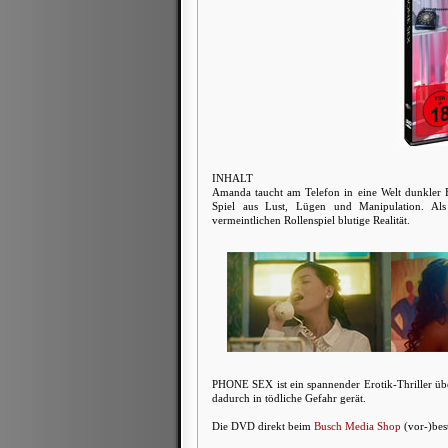
INHALT
Amanda taucht am Telefon in eine Welt dunkler Fa
Spiel aus Lust, Lügen und Manipulation. Als
vermeintlichen Rollenspiel blutige Realität.
PHONE SEX ist ein spannender Erotik-Thriller übe
dadurch in tödliche Gefahr gerät.
Die DVD direkt beim
Busch Media Shop
(vor-)bes