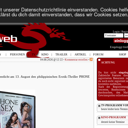
t unserer Datenschutzrichtlinie einverstanden. Cookies helfe
lärst du dich damit einverstanden, dass wir Cookies setzen
Login |
Regist
Eingeloggt ble
N
|
PERSONEN
|
TV
|
KINO
|
TRAILER
|
ARTIKEL
|
FORUM
SHOP
04.08.2026 @ 12:22 •
Kommentar erstellen
•
ACHTUNG
Du bist nicht
eingelo
Zahlreiche Features die
fentlicht am 13. August den philippinischen Erotik-Thriller PHONE
registrierten Benutzern z
du noch nicht registriert 
kostenlos nachholen.
Nach der Registrieru
bewerten, Rezensionen 
durchsuchen, den Mar
Gewinnspielen teilnehmen 
TV-PROGRAMM VOM
heute leider kein Termin
KINO-PROGRAMM
derzeit keine Termine