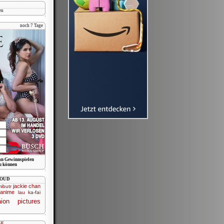
en
noch 7 Tage
n Gewinnspielen
u können
LOUD
jackie chan
ibutr
 anime
lau ka-fai
aion pictures
GE