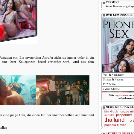
TERMINE
keine Termine eingetrag
DVD-GEWINNSPIEL
ntasien ein. Ein mysteriöser Anrufer zieht sie immer tiefer in ein
 eine ihrer Kolleginnen brutal ermordet wird, wird aus dem
Bitte
registrieren
um a
teilnehmen z
NEWS-BLOG TAG-C
kim ki-duk
nonzee nim
r eine junge Frau, die einen Job bei einer Sexhotline annimmt und
peppermint
sunfilm
thailand
pl
pandora
turbine
tellen
AKTUELLE UMFRA