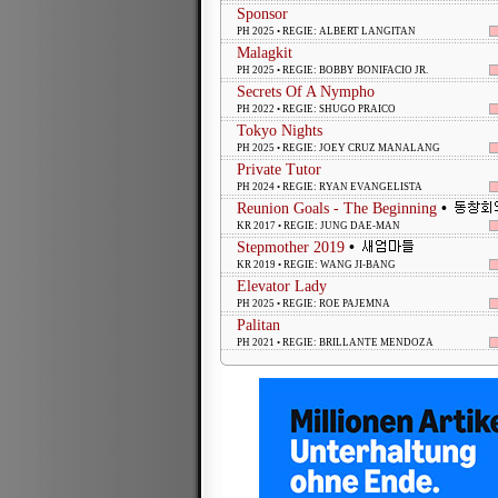
Sponsor
PH 2025 • REGIE: ALBERT LANGITAN
Malagkit
PH 2025 • REGIE: BOBBY BONIFACIO JR.
Secrets Of A Nympho
PH 2022 • REGIE: SHUGO PRAICO
Tokyo Nights
PH 2025 • REGIE: JOEY CRUZ MANALANG
Private Tutor
PH 2024 • REGIE: RYAN EVANGELISTA
Reunion Goals - The Beginning
•
KR 2017 • REGIE: JUNG DAE-MAN
Stepmother 2019
•
KR 2019 • REGIE: WANG JI-BANG
Elevator Lady
PH 2025 • REGIE: ROE PAJEMNA
Palitan
PH 2021 • REGIE: BRILLANTE MENDOZA