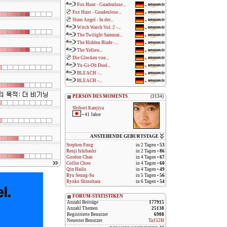
Fox Hunt - Gnadenlose...
•
Fox Hunt - Gnadenlose...
•
Slum Angel - In der...
•
Witch Watch Vol. 2 -...
•
The Twilight Samurai...
•
The Hidden Blade -...
•
The Yellow...
•
Die Glocken von...
•
Yu-Gi-Oh Duel...
•
BLEACH -...
•
BLEACH -...
•
PERSON DES MOMENTS
(3134)
Shihori Kanjiya
• 41 Jahre
ANSTEHENDE GEBURTSTAGE
Stephen Fung
in 2 Tagen •
53
Renji Ishibashi
in 2 Tagen •
86
Gordon Chan
in 4 Tagen •
67
Collin Chou
in 4 Tagen •
60
Qin Hailu
in 4 Tagen •
49
Ryu Seung-Su
in 5 Tagen •
56
Ryoko Shinohara
in 6 Tagen •
54
FORUM-STATISTIKEN
Anzahl Beiträge
177915
Anzahl Themen
25138
Registrierte Benutzer
6908
Neuester Benutzer
Ta152H