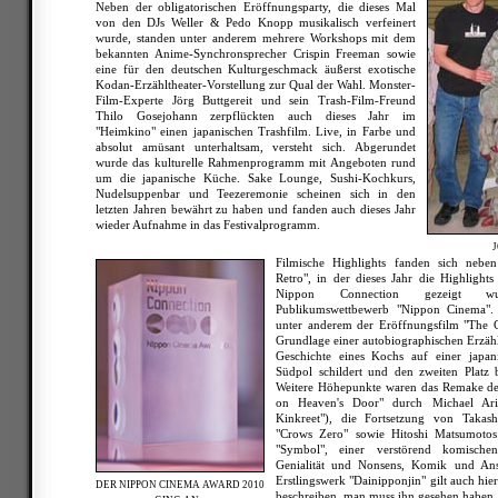
Neben der obligatorischen Eröffnungsparty, die dieses Mal
von den DJs Weller & Pedo Knopp musikalisch verfeinert
wurde, standen unter anderem mehrere Workshops mit dem
bekannten Anime-Synchronsprecher Crispin Freeman sowie
eine für den deutschen Kulturgeschmack äußerst exotische
Kodan-Erzähltheater-Vorstellung zur Qual der Wahl. Monster-
Film-Experte Jörg Buttgereit und sein Trash-Film-Freund
Thilo Gosejohann zerpflückten auch dieses Jahr im
"Heimkino" einen japanischen Trashfilm. Live, in Farbe und
absolut amüsant unterhaltsam, versteht sich. Abgerundet
wurde das kulturelle Rahmenprogramm mit Angeboten rund
um die japanische Küche. Sake Lounge, Sushi-Kochkurs,
Nudelsuppenbar und Teezeremonie scheinen sich in den
letzten Jahren bewährt zu haben und fanden auch dieses Jahr
wieder Aufnahme in das Festivalprogramm.
Filmische Highlights fanden sich nebe
Retro", in der dieses Jahr die Highlight
Nippon Connection gezeigt w
Publikumswettbewerb "Nippon Cinema". D
unter anderem der Eröffnungsfilm "The C
Grundlage einer autobiographischen Erzäh
Geschichte eines Kochs auf einer japan
Südpol schildert und den zweiten Platz 
Weitere Höhepunkte waren das Remake de
on Heaven's Door" durch Michael Ari
Kinkreet"), die Fortsetzung von Takas
"Crows Zero" sowie Hitoshi Matsumotos
"Symbol", einer verstörend komisch
Genialität und Nonsens, Komik und An
Erstlingswerk "Dainipponjin" gilt auch hie
DER NIPPON CINEMA AWARD 2010
beschreiben, man muss ihn gesehen haben.