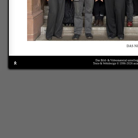
DAS N
Das Bild- & Videomaterial unterlie
Texte & Webdesign © 1996-2026 asi