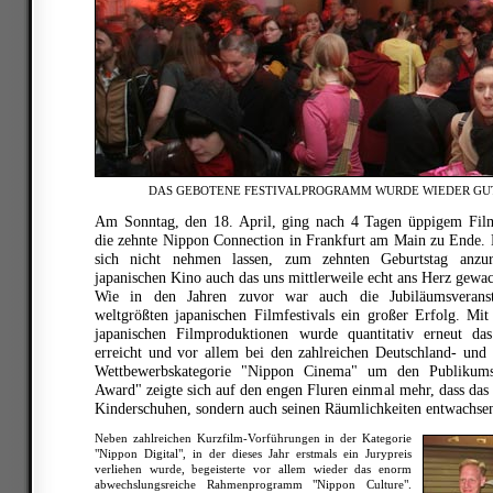
DAS GEBOTENE FESTIVALPROGRAMM WURDE WIEDER G
Am Sonntag, den 18. April, ging nach 4 Tagen üppigem Fi
die zehnte Nippon Connection in Frankfurt am Main zu Ende. 
sich nicht nehmen lassen, zum zehnten Geburtstag anz
japanischen Kino auch das uns mittlerweile echt ans Herz gewac
Wie in den Jahren zuvor war auch die Jubiläumsveranst
weltgrößten japanischen Filmfestivals ein großer Erfolg. Mit
japanischen Filmproduktionen wurde quantitativ erneut da
erreicht und vor allem bei den zahlreichen Deutschland- und
Wettbewerbskategorie "Nippon Cinema" um den Publikum
Award" zeigte sich auf den engen Fluren einmal mehr, dass das 
Kinderschuhen, sondern auch seinen Räumlichkeiten entwachsen
Neben zahlreichen Kurzfilm-Vorführungen in der Kategorie
"Nippon Digital", in der dieses Jahr erstmals ein Jurypreis
verliehen wurde, begeisterte vor allem wieder das enorm
abwechslungsreiche Rahmenprogramm "Nippon Culture".